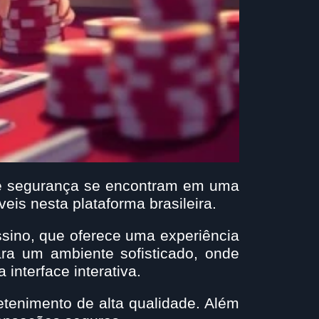
e e segurança se encontram em uma
eis nesta plataforma brasileira.
sino, que oferece uma experiência
ara um ambiente sofisticado, onde
nterface interativa.
tenimento de alta qualidade. Além