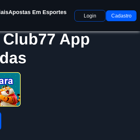
ais
Apostas Em Esportes
Login
Cadastro
o Club77 App
idas