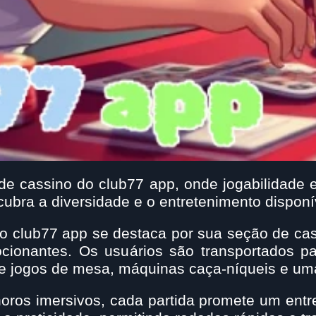
 de cassino do club77 app, onde jogabilidad
ubra a diversidade e o entretenimento disponív
o club77 app se destaca por sua seção de cas
cionantes. Os usuários são transportados p
 jogos de mesa, máquinas caça-níqueis e uma i
ros imersivos, cada partida promete um entre