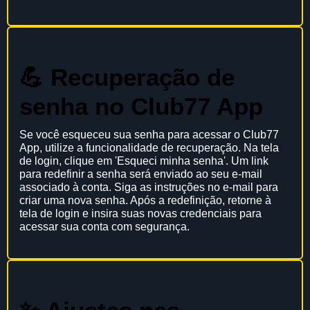
💪 Recuperação de
senha no Club77 App
Se você esqueceu sua senha para acessar o Club77
App, utilize a funcionalidade de recuperação. Na tela
de login, clique em 'Esqueci minha senha'. Um link
para redefinir a senha será enviado ao seu e-mail
associado à conta. Siga as instruções no e-mail para
criar uma nova senha. Após a redefinição, retorne à
tela de login e insira suas novas credenciais para
acessar sua conta com segurança.