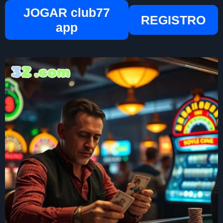
JOGAR club77
REGISTRO
app